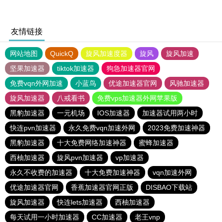
友情链接
网站地图
QuickQ
旋风加速度器
旋风
旋风加速
坚果加速器
tiktok加速器
狗急加速器官网
免费vqn外网加速
小蓝鸟
优途加速器官网
风驰加速器
旋风加速器
八戒看书
免费vps加速器外网苹果版
黑豹加速器
一元机场
IOS加速器
加速器试用两小时
快连pvn加速器
永久免费vqn加速外网
2023免费加速神器
黑豹加速器
十大免费网络加速神器
蜜蜂加速器
西柚加速器
旋风pvn加速器
vp加速器
永久不收费的加速器
十大免费加速神器
vqn加速外网
优途加速器官网
香蕉加速器官网正版
DISBAO下载站
旋风加速器
快连lets加速器
西柚加速器
每天试用一小时加速器
CC加速器
老王vnp