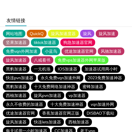
友情链接
网站地图
QuickQ
旋风加速度器
旋风
旋风加速
坚果加速器
tiktok加速器
狗急加速器官网
免费vqn外网加速
小蓝鸟
优途加速器官网
风驰加速器
旋风加速器
八戒看书
免费vps加速器外网苹果版
黑豹加速器
一元机场
IOS加速器
加速器试用两小时
快连pvn加速器
永久免费vqn加速外网
2023免费加速神器
黑豹加速器
十大免费网络加速神器
蜜蜂加速器
西柚加速器
旋风pvn加速器
vp加速器
永久不收费的加速器
十大免费加速神器
vqn加速外网
优途加速器官网
香蕉加速器官网正版
DISBAO下载站
旋风加速器
快连lets加速器
西柚加速器
每天试用一小时加速器
CC加速器
老王vnp