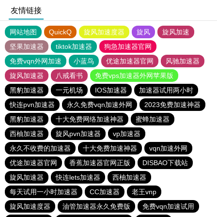
友情链接
网站地图
QuickQ
旋风加速度器
旋风
旋风加速
坚果加速器
tiktok加速器
狗急加速器官网
免费vqn外网加速
小蓝鸟
优途加速器官网
风驰加速器
旋风加速器
八戒看书
免费vps加速器外网苹果版
黑豹加速器
一元机场
IOS加速器
加速器试用两小时
快连pvn加速器
永久免费vqn加速外网
2023免费加速神器
黑豹加速器
十大免费网络加速神器
蜜蜂加速器
西柚加速器
旋风pvn加速器
vp加速器
永久不收费的加速器
十大免费加速神器
vqn加速外网
优途加速器官网
香蕉加速器官网正版
DISBAO下载站
旋风加速器
快连lets加速器
西柚加速器
每天试用一小时加速器
CC加速器
老王vnp
旋风加速度器
油管加速器永久免费版
免费vqn加速试用