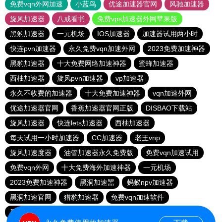
免费vqn外网加速
小蓝鸟
优途加速器官网
风驰加速器
旋风加速器
八戒看书
免费vps加速器外网苹果版
黑豹加速器
一元机场
IOS加速器
加速器试用两小时
快连pvn加速器
永久免费vqn加速外网
2023免费加速神器
黑豹加速器
十大免费网络加速神器
蜜蜂加速器
西柚加速器
旋风pvn加速器
vp加速器
永久不收费的加速器
十大免费加速神器
vqn加速外网
优途加速器官网
香蕉加速器官网正版
DISBAO下载站
旋风加速器
快连lets加速器
西柚加速器
每天试用一小时加速器
CC加速器
老王vnp
旋风加速度器
油管加速器永久免费版
免费vqn加速试用
免费vqn外网
十大免费海外加速神器
一元机场
2023免费加速神器
黑洞加速噐
蚂蚁npv加速器
黑洞加速官网
猎豹加速器
免费vqn加速软件
黑洞vqn加速
quickq
1元机场