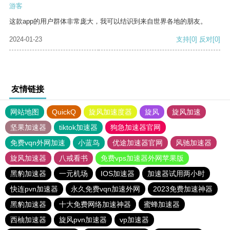
游客
这款app的用户群体非常庞大，我可以结识到来自世界各地的朋友。
2024-01-23
支持
[0]
反对
[0]
友情链接
网站地图
QuickQ
旋风加速度器
旋风
旋风加速
坚果加速器
tiktok加速器
狗急加速器官网
免费vqn外网加速
小蓝鸟
优途加速器官网
风驰加速器
旋风加速器
八戒看书
免费vps加速器外网苹果版
黑豹加速器
一元机场
IOS加速器
加速器试用两小时
快连pvn加速器
永久免费vqn加速外网
2023免费加速神器
黑豹加速器
十大免费网络加速神器
蜜蜂加速器
西柚加速器
旋风pvn加速器
vp加速器