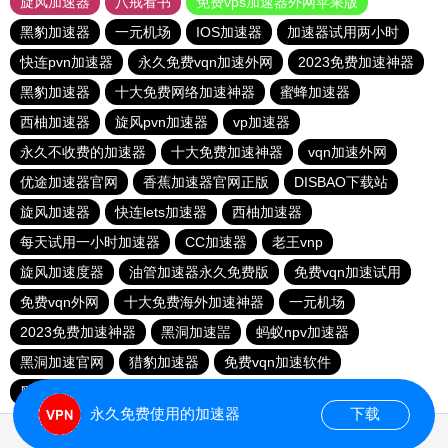
旋风加速器
八戒看书
免费vps加速器外网苹果版
黑豹加速器
一元机场
IOS加速器
加速器试用两小时
快连pvn加速器
永久免费vqn加速外网
2023免费加速神器
黑豹加速器
十大免费网络加速神器
蜜蜂加速器
西柚加速器
旋风pvn加速器
vp加速器
永久不收费的加速器
十大免费加速神器
vqn加速外网
优途加速器官网
香蕉加速器官网正版
DISBAO下载站
旋风加速器
快连lets加速器
西柚加速器
每天试用一小时加速器
CC加速器
老王vnp
旋风加速度器
油管加速器永久免费版
免费vqn加速试用
免费vqn外网
十大免费海外加速神器
一元机场
2023免费加速神器
黑洞加速噐
蚂蚁npv加速器
黑洞加速官网
猎豹加速器
免费vqn加速软件
黑洞vqn加速
quickq
1元机场
永久免费使用的加速器
下载