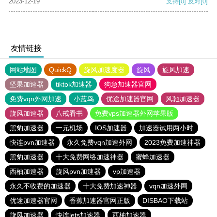
2023-12-19
支持
[0]
反对
[0]
友情链接
网站地图
QuickQ
旋风加速度器
旋风
旋风加速
坚果加速器
tiktok加速器
狗急加速器官网
免费vqn外网加速
小蓝鸟
优途加速器官网
风驰加速器
旋风加速器
八戒看书
免费vps加速器外网苹果版
黑豹加速器
一元机场
IOS加速器
加速器试用两小时
快连pvn加速器
永久免费vqn加速外网
2023免费加速神器
黑豹加速器
十大免费网络加速神器
蜜蜂加速器
西柚加速器
旋风pvn加速器
vp加速器
永久不收费的加速器
十大免费加速神器
vqn加速外网
优途加速器官网
香蕉加速器官网正版
DISBAO下载站
旋风加速器
快连lets加速器
西柚加速器